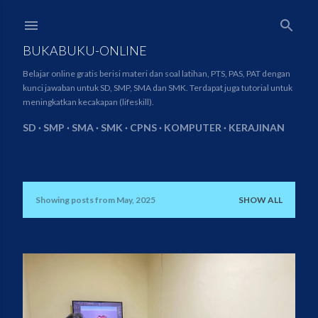
Skip to main content
BUKABUKU-ONLINE
Belajar online gratis berisi materi dan soal latihan, PTS, PAS, PAT dengan
kunci jawaban untuk SD, SMP, SMA dan SMK. Terdapat juga tutorial untuk
meningkatkan kecakapan (lifeskill).
SD
SMP
SMA
SMK
CPNS
KOMPUTER
KERAJINAN
Showing posts from May, 2025
SHOW ALL
P
o
s
t
s