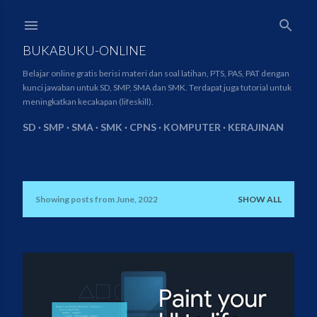
Skip to main content
BUKABUKU-ONLINE
Belajar online gratis berisi materi dan soal latihan, PTS, PAS, PAT dengan
kunci jawaban untuk SD, SMP, SMA dan SMK. Terdapat juga tutorial untuk
meningkatkan kecakapan (lifeskill).
SD
SMP
SMA
SMK
CPNS
KOMPUTER
KERAJINAN
Showing posts from June, 2022
SHOW ALL
P
o
s
t
s