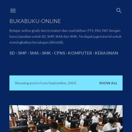
Skip to main content
BUKABUKU-ONLINE
Belajar online gratis berisi materi dan soal latihan, PTS, PAS, PAT dengan
kunci jawaban untuk SD, SMP, SMA dan SMK. Terdapat juga tutorial untuk
meningkatkan kecakapan (lifeskill).
SD
SMP
SMA
SMK
CPNS
KOMPUTER
KERAJINAN
Showing posts from September, 2023
SHOW ALL
P
o
s
t
s