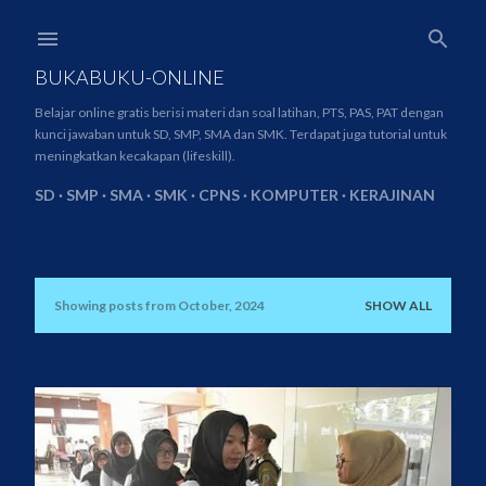
Skip to main content
BUKABUKU-ONLINE
Belajar online gratis berisi materi dan soal latihan, PTS, PAS, PAT dengan
kunci jawaban untuk SD, SMP, SMA dan SMK. Terdapat juga tutorial untuk
meningkatkan kecakapan (lifeskill).
SD
SMP
SMA
SMK
CPNS
KOMPUTER
KERAJINAN
Showing posts from October, 2024
SHOW ALL
P
o
s
t
s