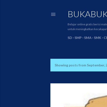
BUKABUK
Belajar online gratis berisi ma
untuk meningkatkan kecakapan (l
SD
SMP
SMA
SMK
C
Showing posts from September, 
P
o
s
t
s